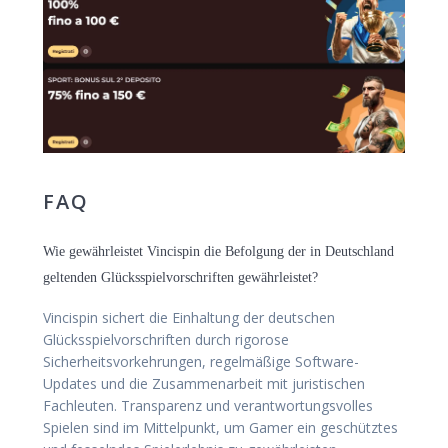
FAQ
Wie gewährleistet Vincispin die Befolgung der in Deutschland
geltenden Glücksspielvorschriften gewährleistet?
Vincispin sichert die Einhaltung der deutschen
Glücksspielvorschriften durch rigorose
Sicherheitsvorkehrungen, regelmäßige Software-
Updates und die Zusammenarbeit mit juristischen
Fachleuten. Transparenz und verantwortungsvolles
Spielen sind im Mittelpunkt, um Gamer ein geschütztes