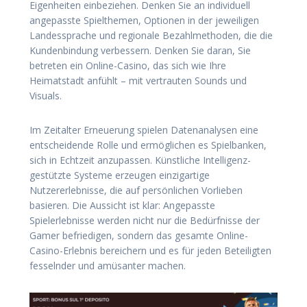
Eigenheiten einbeziehen. Denken Sie an individuell
angepasste Spielthemen, Optionen in der jeweiligen
Landessprache und regionale Bezahlmethoden, die die
Kundenbindung verbessern. Denken Sie daran, Sie
betreten ein Online-Casino, das sich wie Ihre
Heimatstadt anfühlt – mit vertrauten Sounds und
Visuals.
Im Zeitalter Erneuerung spielen Datenanalysen eine
entscheidende Rolle und ermöglichen es Spielbanken,
sich in Echtzeit anzupassen. Künstliche Intelligenz-
gestützte Systeme erzeugen einzigartige
Nutzererlebnisse, die auf persönlichen Vorlieben
basieren. Die Aussicht ist klar: Angepasste
Spielerlebnisse werden nicht nur die Bedürfnisse der
Gamer befriedigen, sondern das gesamte Online-
Casino-Erlebnis bereichern und es für jeden Beteiligten
fesselnder und amüsanter machen.