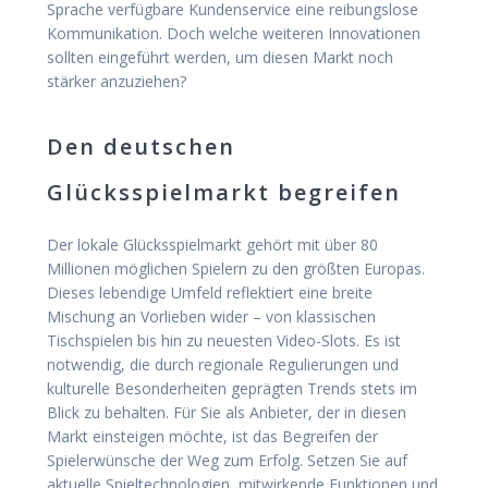
Sprache verfügbare Kundenservice eine reibungslose
Kommunikation. Doch welche weiteren Innovationen
sollten eingeführt werden, um diesen Markt noch
stärker anzuziehen?
Den deutschen
Glücksspielmarkt begreifen
Der lokale Glücksspielmarkt gehört mit über 80
Millionen möglichen Spielern zu den größten Europas.
Dieses lebendige Umfeld reflektiert eine breite
Mischung an Vorlieben wider – von klassischen
Tischspielen bis hin zu neuesten Video-Slots. Es ist
notwendig, die durch regionale Regulierungen und
kulturelle Besonderheiten geprägten Trends stets im
Blick zu behalten. Für Sie als Anbieter, der in diesen
Markt einsteigen möchte, ist das Begreifen der
Spielerwünsche der Weg zum Erfolg. Setzen Sie auf
aktuelle Spieltechnologien, mitwirkende Funktionen und