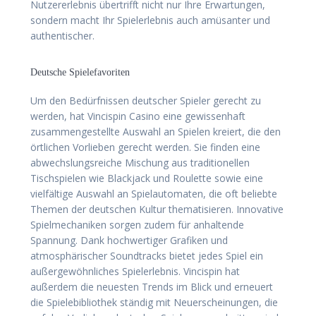
Nutzererlebnis übertrifft nicht nur Ihre Erwartungen,
sondern macht Ihr Spielerlebnis auch amüsanter und
authentischer.
Deutsche Spielefavoriten
Um den Bedürfnissen deutscher Spieler gerecht zu
werden, hat Vincispin Casino eine gewissenhaft
zusammengestellte Auswahl an Spielen kreiert, die den
örtlichen Vorlieben gerecht werden. Sie finden eine
abwechslungsreiche Mischung aus traditionellen
Tischspielen wie Blackjack und Roulette sowie eine
vielfältige Auswahl an Spielautomaten, die oft beliebte
Themen der deutschen Kultur thematisieren. Innovative
Spielmechaniken sorgen zudem für anhaltende
Spannung. Dank hochwertiger Grafiken und
atmosphärischer Soundtracks bietet jedes Spiel ein
außergewöhnliches Spielerlebnis. Vincispin hat
außerdem die neuesten Trends im Blick und erneuert
die Spielebibliothek ständig mit Neuerscheinungen, die