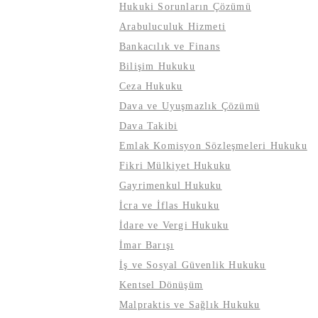
Hukuki Sorunların Çözümü
Arabuluculuk Hizmeti
Bankacılık ve Finans
Bilişim Hukuku
Ceza Hukuku
Dava ve Uyuşmazlık Çözümü
Dava Takibi
Emlak Komisyon Sözleşmeleri Hukuku
Fikri Mülkiyet Hukuku
Gayrimenkul Hukuku
İcra ve İflas Hukuku
İdare ve Vergi Hukuku
İmar Barışı
İş ve Sosyal Güvenlik Hukuku
Kentsel Dönüşüm
Malpraktis ve Sağlık Hukuku