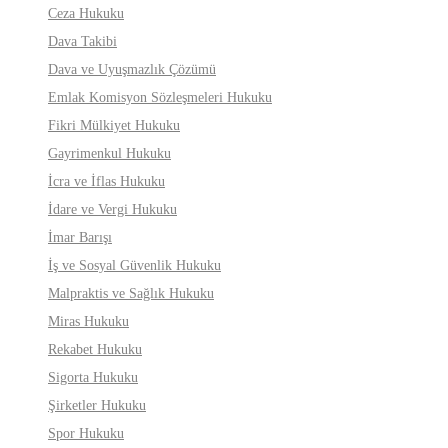
Ceza Hukuku
Dava Takibi
Dava ve Uyuşmazlık Çözümü
Emlak Komisyon Sözleşmeleri Hukuku
Fikri Mülkiyet Hukuku
Gayrimenkul Hukuku
İcra ve İflas Hukuku
İdare ve Vergi Hukuku
İmar Barışı
İş ve Sosyal Güvenlik Hukuku
Malpraktis ve Sağlık Hukuku
Miras Hukuku
Rekabet Hukuku
Sigorta Hukuku
Şirketler Hukuku
Spor Hukuku