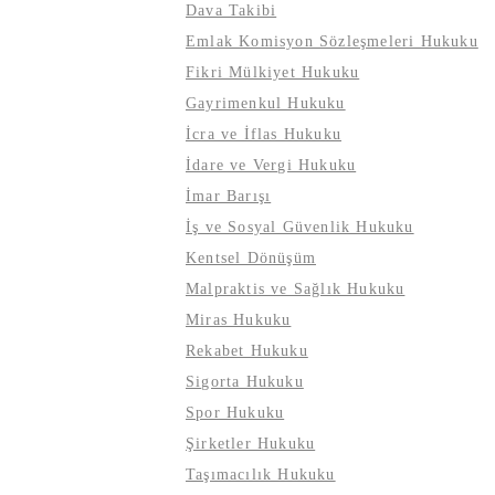
Dava Takibi
Emlak Komisyon Sözleşmeleri Hukuku
Fikri Mülkiyet Hukuku
Gayrimenkul Hukuku
İcra ve İflas Hukuku
İdare ve Vergi Hukuku
İmar Barışı
İş ve Sosyal Güvenlik Hukuku
Kentsel Dönüşüm
Malpraktis ve Sağlık Hukuku
Miras Hukuku
Rekabet Hukuku
Sigorta Hukuku
Spor Hukuku
Şirketler Hukuku
Taşımacılık Hukuku