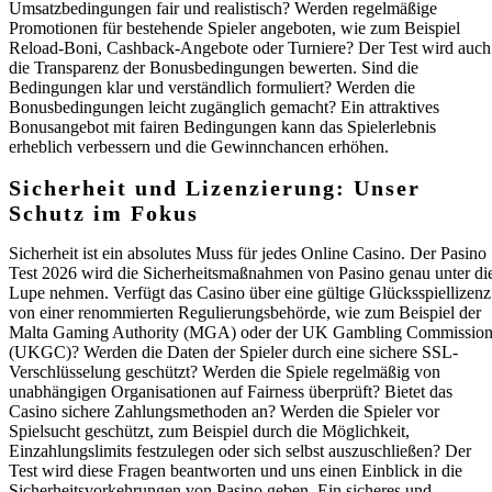
Umsatzbedingungen fair und realistisch? Werden regelmäßige
Promotionen für bestehende Spieler angeboten, wie zum Beispiel
Reload-Boni, Cashback-Angebote oder Turniere? Der Test wird auch
die Transparenz der Bonusbedingungen bewerten. Sind die
Bedingungen klar und verständlich formuliert? Werden die
Bonusbedingungen leicht zugänglich gemacht? Ein attraktives
Bonusangebot mit fairen Bedingungen kann das Spielerlebnis
erheblich verbessern und die Gewinnchancen erhöhen.
Sicherheit und Lizenzierung: Unser
Schutz im Fokus
Sicherheit ist ein absolutes Muss für jedes Online Casino. Der Pasino
Test 2026 wird die Sicherheitsmaßnahmen von Pasino genau unter di
Lupe nehmen. Verfügt das Casino über eine gültige Glücksspiellizenz
von einer renommierten Regulierungsbehörde, wie zum Beispiel der
Malta Gaming Authority (MGA) oder der UK Gambling Commissio
(UKGC)? Werden die Daten der Spieler durch eine sichere SSL-
Verschlüsselung geschützt? Werden die Spiele regelmäßig von
unabhängigen Organisationen auf Fairness überprüft? Bietet das
Casino sichere Zahlungsmethoden an? Werden die Spieler vor
Spielsucht geschützt, zum Beispiel durch die Möglichkeit,
Einzahlungslimits festzulegen oder sich selbst auszuschließen? Der
Test wird diese Fragen beantworten und uns einen Einblick in die
Sicherheitsvorkehrungen von Pasino geben. Ein sicheres und