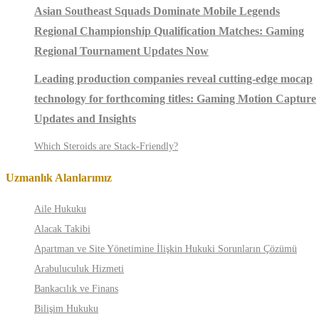
Asian Southeast Squads Dominate Mobile Legends
Regional Championship Qualification Matches: Gaming
Regional Tournament Updates Now
Leading production companies reveal cutting-edge mocap
technology for forthcoming titles: Gaming Motion Capture
Updates and Insights
Which Steroids are Stack-Friendly?
Uzmanlık Alanlarımız
Aile Hukuku
Alacak Takibi
Apartman ve Site Yönetimine İlişkin Hukuki Sorunların Çözümü
Arabuluculuk Hizmeti
Bankacılık ve Finans
Bilişim Hukuku