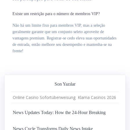
Existe um restrição para o número de membros VIP?
Não há um limite fixo para membros VIP, mas a seleção
geralmente garante que um conjunto seleto aproveite de
vantagens premium. Registrar-se cedo eleva suas oportunidades
de entrada, então melhore seu desempenho e mantenha-se na
frente!
Yazı
Son Yazılar
gezinmesi
Online Casino Sofortüberweisung ️ Klarna Casinos 2026
News Updates Today: How the 24-Hour Breaking
News Cycle Transforms Daily News Intake