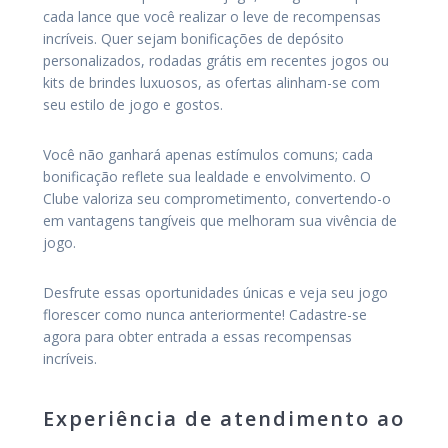
cada lance que você realizar o leve de recompensas
incríveis. Quer sejam bonificações de depósito
personalizados, rodadas grátis em recentes jogos ou
kits de brindes luxuosos, as ofertas alinham-se com
seu estilo de jogo e gostos.
Você não ganhará apenas estímulos comuns; cada
bonificação reflete sua lealdade e envolvimento. O
Clube valoriza seu comprometimento, convertendo-o
em vantagens tangíveis que melhoram sua vivência de
jogo.
Desfrute essas oportunidades únicas e veja seu jogo
florescer como nunca anteriormente! Cadastre-se
agora para obter entrada a essas recompensas
incríveis.
Experiência de atendimento ao