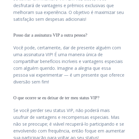
desfrutará de vantagens e prêmios exclusivas que
melhoram sua experiência. O objetivo é maximizar seu
satisfação sem despesas adicionais!
Posso dar a assinatura VIP a outra pessoa?
Você pode, certamente, dar de presente alguém com
uma assinatura VIP! É uma maneira única de
compartilhar benefícios incríveis e vantagens especiais
com alguém querido. Imagine a alegria que essa
pessoa vai experimentar — é um presente que oferece
diversão sem fim!
O que ocorre se eu deixar de ter meu status VIP?
Se você perder seu status VIP, não poderá mais
usufruir de vantagens e recompensas especiais. Mas
não se preocupe; é viável recuperá-lo participando e se
envolvendo com frequência, então foque em aumentar
sua participação para voltar ao seu status!