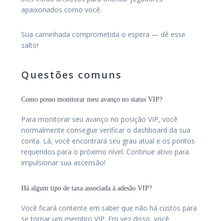
apaixonados como você.
Sua caminhada comprometida o espera — dê esse
salto!
Questões comuns
Como posso monitorar meu avanço no status VIP?
Para monitorar seu avanço no posição VIP, você
normalmente consegue verificar o dashboard da sua
conta. Lá, você encontrará seu grau atual e os pontos
requeridos para o próximo nível. Continue ativo para
impulsionar sua ascensão!
Há algum tipo de taxa associada à adesão VIP?
Você ficará contente em saber que não há custos para
se tornar um membro VIP. Em vez disso, você