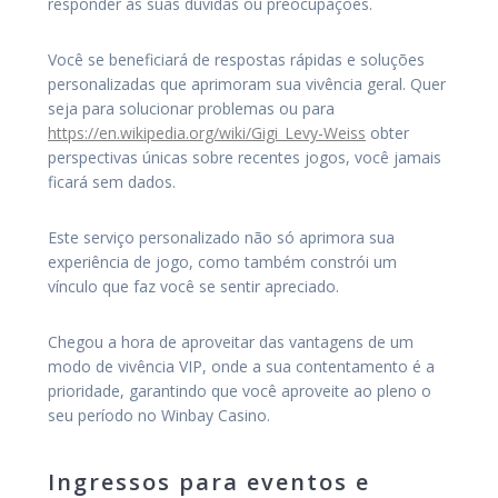
responder às suas dúvidas ou preocupações.
Você se beneficiará de respostas rápidas e soluções
personalizadas que aprimoram sua vivência geral. Quer
seja para solucionar problemas ou para
https://en.wikipedia.org/wiki/Gigi_Levy-Weiss
obter
perspectivas únicas sobre recentes jogos, você jamais
ficará sem dados.
Este serviço personalizado não só aprimora sua
experiência de jogo, como também constrói um
vínculo que faz você se sentir apreciado.
Chegou a hora de aproveitar das vantagens de um
modo de vivência VIP, onde a sua contentamento é a
prioridade, garantindo que você aproveite ao pleno o
seu período no Winbay Casino.
Ingressos para eventos e