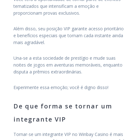
tematizados que intensificam a emoção e
proporcionam provas exclusivos.
Além disso, seu posição VIP garante acesso prioritário
e benefícios especiais que tornam cada instante ainda
mais agradável.
Una-se a esta sociedade de prestígio e mude suas
noites de jogos em aventuras memoráveis, enquanto
disputa a prêmios extraordinárias.
Experimente essa emoção; você é digno disso!
De que forma se tornar um
integrante VIP
Tornar-se um integrante VIP no Winbay Casino é mais