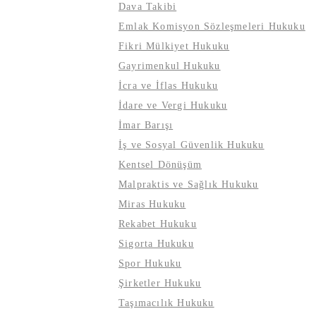
Dava Takibi
Emlak Komisyon Sözleşmeleri Hukuku
Fikri Mülkiyet Hukuku
Gayrimenkul Hukuku
İcra ve İflas Hukuku
İdare ve Vergi Hukuku
İmar Barışı
İş ve Sosyal Güvenlik Hukuku
Kentsel Dönüşüm
Malpraktis ve Sağlık Hukuku
Miras Hukuku
Rekabet Hukuku
Sigorta Hukuku
Spor Hukuku
Şirketler Hukuku
Taşımacılık Hukuku