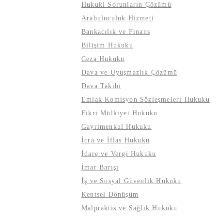
Hukuki Sorunların Çözümü
Arabuluculuk Hizmeti
Bankacılık ve Finans
Bilişim Hukuku
Ceza Hukuku
Dava ve Uyuşmazlık Çözümü
Dava Takibi
Emlak Komisyon Sözleşmeleri Hukuku
Fikri Mülkiyet Hukuku
Gayrimenkul Hukuku
İcra ve İflas Hukuku
İdare ve Vergi Hukuku
İmar Barışı
İş ve Sosyal Güvenlik Hukuku
Kentsel Dönüşüm
Malpraktis ve Sağlık Hukuku