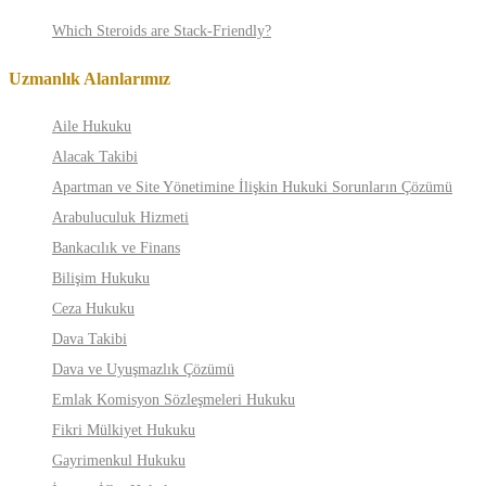
Which Steroids are Stack-Friendly?
Uzmanlık Alanlarımız
Aile Hukuku
Alacak Takibi
Apartman ve Site Yönetimine İlişkin Hukuki Sorunların Çözümü
Arabuluculuk Hizmeti
Bankacılık ve Finans
Bilişim Hukuku
Ceza Hukuku
Dava Takibi
Dava ve Uyuşmazlık Çözümü
Emlak Komisyon Sözleşmeleri Hukuku
Fikri Mülkiyet Hukuku
Gayrimenkul Hukuku