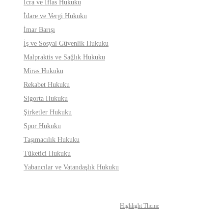
İcra ve İflas Hukuku
İdare ve Vergi Hukuku
İmar Barışı
İş ve Sosyal Güvenlik Hukuku
Malpraktis ve Sağlık Hukuku
Miras Hukuku
Rekabet Hukuku
Sigorta Hukuku
Şirketler Hukuku
Spor Hukuku
Taşımacılık Hukuku
Tüketici Hukuku
Yabancılar ve Vatandaşlık Hukuku
KYC Avukatlık Ortaklığı
© 2026 KYC Avukatlık Ortaklığı. WordPress ve
Highlight Theme
ile oluşturulmuştur