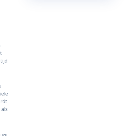
.
n
t
tijd
s
iële
rdt
 als
imen