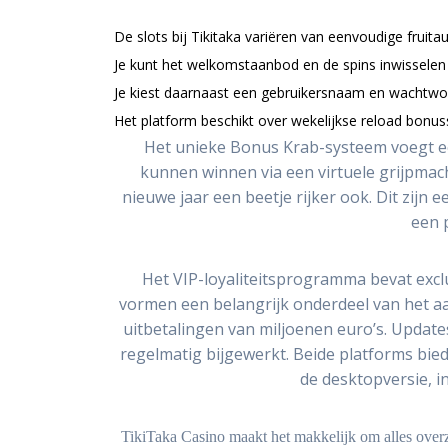
De slots bij Tikitaka variëren van eenvoudige frui
Je kunt het welkomstaanbod en de spins inwisselen 
Je kiest daarnaast een gebruikersnaam en wachtw
Het platform beschikt over wekelijkse reload bonus
Het unieke Bonus Krab-systeem voegt ee
kunnen winnen via een virtuele grijpmach
nieuwe jaar een beetje rijker ook. Dit zijn
een p
Het VIP-loyaliteitsprogramma bevat exc
vormen een belangrijk onderdeel van het a
uitbetalingen van miljoenen euro’s. Update
regelmatig bijgewerkt. Beide platforms bied
de desktopversie, in
TikiTaka Casino maakt het makkelijk om alles overzi