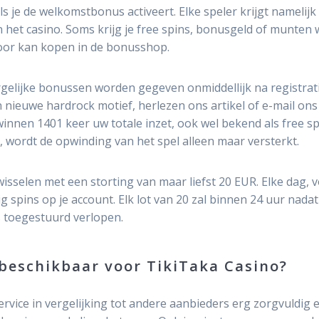
ls je de welkomstbonus activeert. Elke speler krijgt namelijk
n het casino. Soms krijg je free spins, bonusgeld of munten
 voor kan kopen in de bonusshop.
gelijke bonussen worden gegeven onmiddellijk na registrati
 nieuwe hardrock motief, herlezen ons artikel of e-mail on
winnen 1401 keer uw totale inzet, ook wel bekend als free sp
d, wordt de opwinding van het spel alleen maar versterkt.
isselen met een storting van maar liefst 20 EUR. Elke dag, 
g spins op je account. Elk lot van 20 zal binnen 24 uur nadat
is toegestuurd verlopen.
 beschikbaar voor TikiTaka Casino?
ervice in vergelijking tot andere aanbieders erg zorgvuldig 