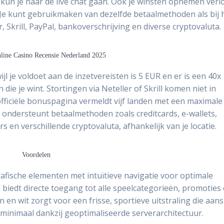
 kun je naar de live chat gaan. Ook je winsten opnemen verl
. Je kunt gebruikmaken van dezelfde betaalmethoden als bij 
r, Skrill, PayPal, bankoverschrijving en diverse cryptovaluta.
nline Casino Recensie Nederland 2025
jl je voldoet aan de inzetvereisten is 5 EUR en er is een 40x
 die je wint. Stortingen via Neteller of Skrill komen niet in
ficiële bonuspagina vermeldt vijf landen met een maximale
o ondersteunt betaalmethoden zoals creditcards, e-wallets,
 en verschillende cryptovaluta, afhankelijk van je locatie.
Voordelen
fische elementen met intuïtieve navigatie voor optimale
 biedt directe toegang tot alle speelcategorieën, promoties
n wit zorgt voor een frisse, sportieve uitstraling die aans
n minimaal dankzij geoptimaliseerde serverarchitectuur.