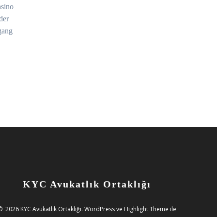
asino
der
egang
KYC Avukatlık Ortaklığı
© 2026 KYC Avukatlık Ortaklığı. WordPress ve
Highlight Theme
ile