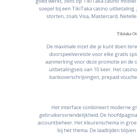
goed werkt, zelfs op TikiTaka casino mobiel
soepel bij een TikiTaka casino uitbetaling
storten, zoals Visa, Mastercard, Netelle
Tikitaka O
De maximale inzet die je kunt doen terwi
doorspeelvereiste voor elke gratis spin
aanmerking voor deze promotie en de of
uitbetalingseis van 10 keer. Het casin
bankoverschrijvingen, prepaid vouchers
Het interface combineert moderne gra
gebruikersvriendelijkheid. De hoofdpagina
accountbeheer. Het kleurenschema in groen e
bij het thema. De laadtijden blijve