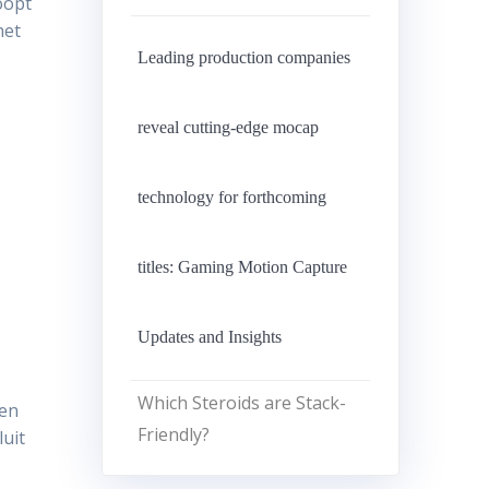
oopt
het
Leading production companies
reveal cutting-edge mocap
technology for forthcoming
titles: Gaming Motion Capture
Updates and Insights
Which Steroids are Stack-
 en
Friendly?
luit