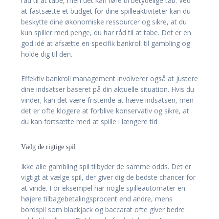
råd til at tabe, men det kan føre til betydelige tab. Ved
at fastsætte et budget for dine spilleaktiviteter kan du
beskytte dine økonomiske ressourcer og sikre, at du
kun spiller med penge, du har råd til at tabe. Det er en
god idé at afsætte en specifik bankroll til gambling og
holde dig til den.
Effektiv bankroll management involverer også at justere
dine indsatser baseret på din aktuelle situation. Hvis du
vinder, kan det være fristende at hæve indsatsen, men
det er ofte klogere at forblive konservativ og sikre, at
du kan fortsætte med at spille i længere tid.
Vælg de rigtige spil
Ikke alle gambling spil tilbyder de samme odds. Det er
vigtigt at vælge spil, der giver dig de bedste chancer for
at vinde. For eksempel har nogle spilleautomater en
højere tilbagebetalingsprocent end andre, mens
bordspil som blackjack og baccarat ofte giver bedre