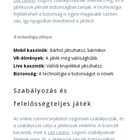
Lex casino
, szigorú szabályozásnak felelnek meg, és a
játékosok pénzét biztonságban tartják. A technológia
fejlődésével a biztonság is egyre magasabb szinten
van, így nyugodtan élvezheted a játékot.
A technológia előnyei
Mobil kaszinók:
Bárhol játszhatsz, bármikor.
VR-élmények:
A játék még valósághűbb.
Live kaszinók:
Valódi krupiékkal játszhatsz.
Biztonság:
A technológia a biztonságot is növeli.
Szabályozás és
felelősségteljes játék
Az online szerencsejátékot szigorúan szabályozzák, és
a szabályozás célja a játékosok védelme. A licencelt
kaszinók, mint a
Lex casino
, szigorú szabályoknak
felelnek meg, és a játékosok pénzét biztonságban