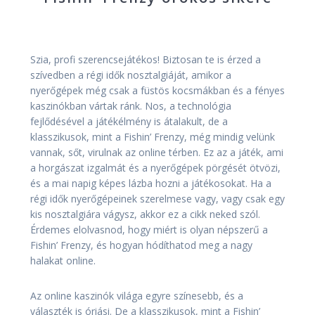
Szia, profi szerencsejátékos! Biztosan te is érzed a
szívedben a régi idők nosztalgiáját, amikor a
nyerőgépek még csak a füstös kocsmákban és a fényes
kaszinókban vártak ránk. Nos, a technológia
fejlődésével a játékélmény is átalakult, de a
klasszikusok, mint a Fishin’ Frenzy, még mindig velünk
vannak, sőt, virulnak az online térben. Ez az a játék, ami
a horgászat izgalmát és a nyerőgépek pörgését ötvözi,
és a mai napig képes lázba hozni a játékosokat. Ha a
régi idők nyerőgépeinek szerelmese vagy, vagy csak egy
kis nosztalgiára vágysz, akkor ez a cikk neked szól.
Érdemes elolvasnod, hogy miért is olyan népszerű a
Fishin’ Frenzy, és hogyan hódíthatod meg a nagy
halakat online.
Az online kaszinók világa egyre színesebb, és a
választék is óriási. De a klasszikusok, mint a Fishin’