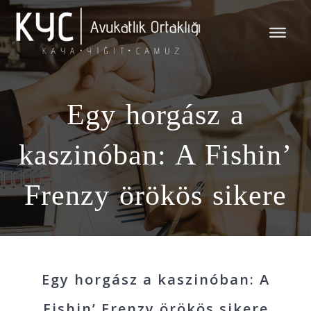
Skip
to
content
Egy horgász a
kaszinóban: A Fishin’
Frenzy örökös sikere
Egy horgász a kaszinóban: A
Fishin’ Frenzy örökös sikere