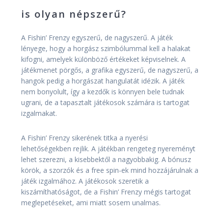
is olyan népszerű?
A Fishin’ Frenzy egyszerű, de nagyszerű. A játék
lényege, hogy a horgász szimbólummal kell a halakat
kifogni, amelyek különböző értékeket képviselnek. A
játékmenet pörgős, a grafika egyszerű, de nagyszerű, a
hangok pedig a horgászat hangulatát idézik. A játék
nem bonyolult, így a kezdők is könnyen bele tudnak
ugrani, de a tapasztalt játékosok számára is tartogat
izgalmakat.
A Fishin’ Frenzy sikerének titka a nyerési
lehetőségekben rejlik. A játékban rengeteg nyereményt
lehet szerezni, a kisebbektől a nagyobbakig. A bónusz
körök, a szorzók és a free spin-ek mind hozzájárulnak a
játék izgalmához. A játékosok szeretik a
kiszámíthatóságot, de a Fishin’ Frenzy mégis tartogat
meglepetéseket, ami miatt sosem unalmas.