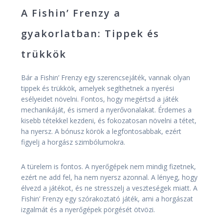
A Fishin’ Frenzy a
gyakorlatban: Tippek és
trükkök
Bár a Fishin’ Frenzy egy szerencsejáték, vannak olyan
tippek és trükkök, amelyek segíthetnek a nyerési
esélyeidet növelni. Fontos, hogy megértsd a játék
mechanikáját, és ismerd a nyerővonalakat. Érdemes a
kisebb tétekkel kezdeni, és fokozatosan növelni a tétet,
ha nyersz. A bónusz körök a legfontosabbak, ezért
figyelj a horgász szimbólumokra.
A türelem is fontos. A nyerőgépek nem mindig fizetnek,
ezért ne add fel, ha nem nyersz azonnal. A lényeg, hogy
élvezd a játékot, és ne stresszelj a veszteségek miatt. A
Fishin’ Frenzy egy szórakoztató játék, ami a horgászat
izgalmát és a nyerőgépek pörgését ötvözi.