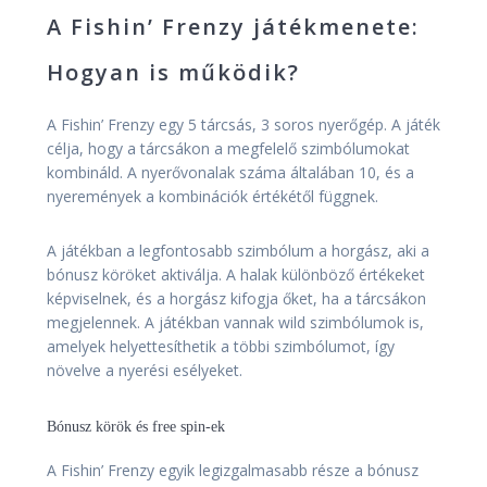
A Fishin’ Frenzy játékmenete:
Hogyan is működik?
A Fishin’ Frenzy egy 5 tárcsás, 3 soros nyerőgép. A játék
célja, hogy a tárcsákon a megfelelő szimbólumokat
kombináld. A nyerővonalak száma általában 10, és a
nyeremények a kombinációk értékétől függnek.
A játékban a legfontosabb szimbólum a horgász, aki a
bónusz köröket aktiválja. A halak különböző értékeket
képviselnek, és a horgász kifogja őket, ha a tárcsákon
megjelennek. A játékban vannak wild szimbólumok is,
amelyek helyettesíthetik a többi szimbólumot, így
növelve a nyerési esélyeket.
Bónusz körök és free spin-ek
A Fishin’ Frenzy egyik legizgalmasabb része a bónusz