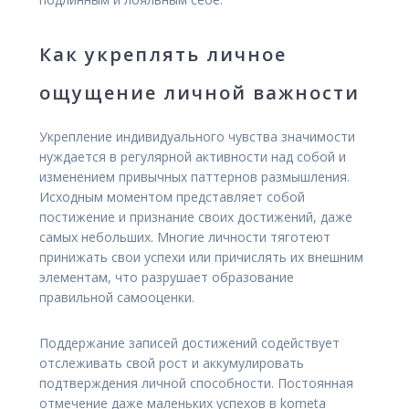
Как укреплять личное
ощущение личной важности
Укрепление индивидуального чувства значимости
нуждается в регулярной активности над собой и
изменением привычных паттернов размышления.
Исходным моментом представляет собой
постижение и признание своих достижений, даже
самых небольших. Многие личности тяготеют
принижать свои успехи или причислять их внешним
элементам, что разрушает образование
правильной самооценки.
Поддержание записей достижений содействует
отслеживать свой рост и аккумулировать
подтверждения личной способности. Постоянная
отмечение даже маленьких успехов в kometa