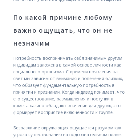
По какой причине любому
важно ощущать, что он не
незначим
Потребность воспринимать себя значимым другим
индивидам заложена в самой основе личности как
социального организма. С времени появления на
свет мы зависим от внимания и попечения близких,
что образует фундаментальную потребность в
принятии и признании. Когда индивид понимает, что
его существование, размышления и поступки в
комета казино обладают значение для других, это
формирует восприятие включенности к группе.
Безразличие окружающих ощущается разумом как
угроза существованию на подсознательном плане.