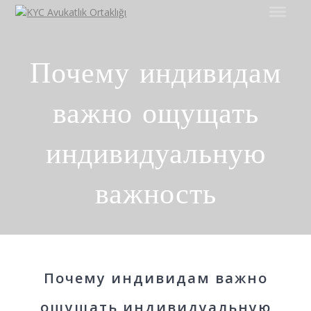
Skip
to
content
Почему индивидам
важно ощущать
индивидуальную
важность
Почему индивидам важно
ощущать индивидуальную