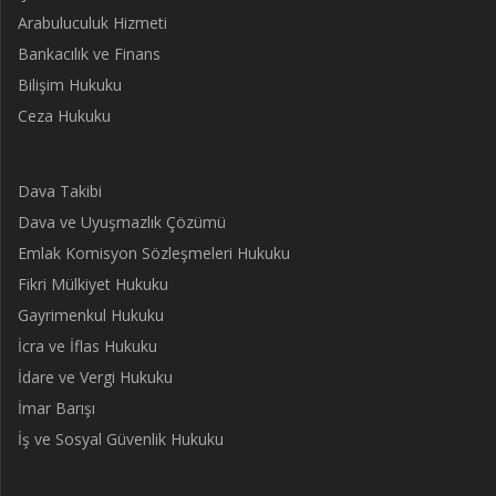
Arabuluculuk Hizmeti
Bankacılık ve Finans
Bilişim Hukuku
Ceza Hukuku
Dava Takibi
Dava ve Uyuşmazlık Çözümü
Emlak Komisyon Sözleşmeleri Hukuku
Fikri Mülkiyet Hukuku
Gayrimenkul Hukuku
İcra ve İflas Hukuku
İdare ve Vergi Hukuku
İmar Barışı
İş ve Sosyal Güvenlik Hukuku