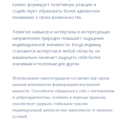
казино формирует позитивную реакцию и
содействует образовать более адекватное
понимание о своих возможностях.
Развитие навыков и экспертизы в интересующих
направлениях природно повышает ощущение
индивидуальной значимости. Когда индивид
становится экспертом в любой области, он
машинально начинает ощущать себя более
значимым и полезным для других.
Использование самосострадания составляет еще одним
ценным компонентом формирования внутренней
важности. Способность обращаться к себе с постижением
и добросердечностью, особенно в периоды провалов,
способствует удержать стабильное чувство
индивидуальной ценности вне зависимости от внешних
условий.