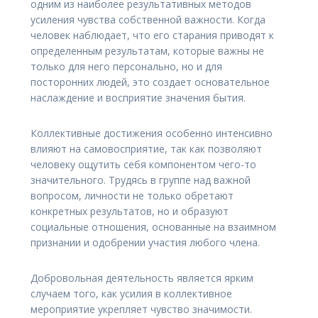
одним из наиболее результативных методов
усиления чувства собственной важности. Когда
человек наблюдает, что его старания приводят к
определенным результатам, которые важны не
только для него персонально, но и для
посторонних людей, это создает основательное
наслаждение и восприятие значения бытия.
Коллективные достижения особенно интенсивно
влияют на самовосприятие, так как позволяют
человеку ощутить себя компонентом чего-то
значительного. Трудясь в группе над важной
вопросом, личности не только обретают
конкретных результатов, но и образуют
социальные отношения, основанные на взаимном
признании и одобрении участия любого члена.
Добровольная деятельность является ярким
случаем того, как усилия в коллективное
мероприятие укрепляет чувство значимости.